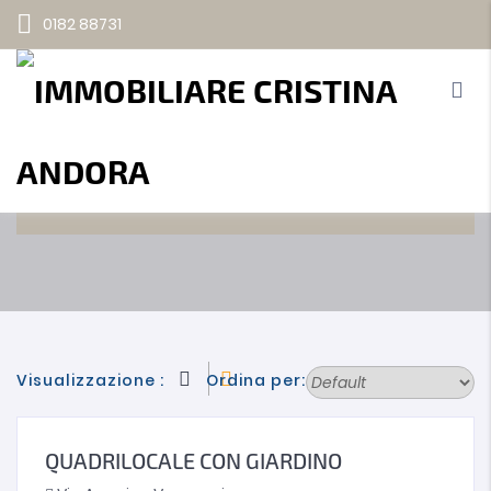
0182 88731
TIPOLOGIA
Immobiliare Cristina
Properties
Quadrilocali
Home
Chi Siamo
Proposte
Valutazioni immobiliari
Notizie
Visualizzazione :
Ordina per:
QUADRILOCALE CON GIARDINO