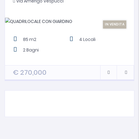
Via Amerigo Vespucci
IN VENDITA
85 m2
4
Locali
2
Bagni
€
270,000