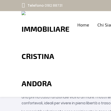
Telefono
0182 88731
Home
Chi Si
TIPOLOGIA
Immobiliare Cristina
Properties
Mono
Visualizzazione :
Scopri la nostra selezione di
monolocali in vendit
una prima casa funzionale vicino al mare. I nostri
m
confortevoli, ideali per vivere in piena libertà o tras