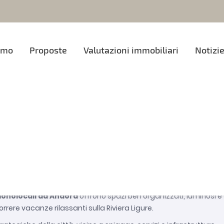
amo
Proposte
Valutazioni immobiliari
Notizi
locali
Ordina per:
a ad Andora
, soluzioni perfette per chi cerca un investimento si
onolocali ad Andora
offrono spazi ben organizzati, luminosi e
correre vacanze rilassanti sulla Riviera Ligure.