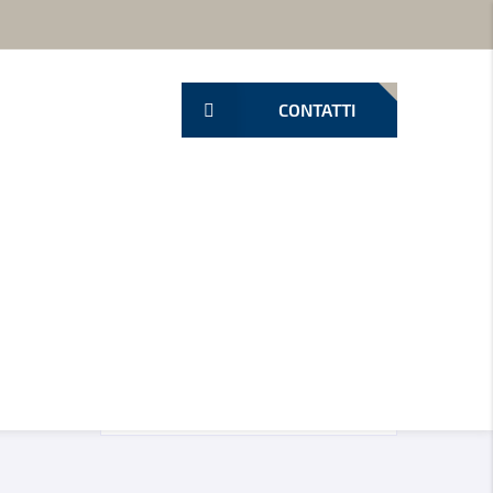
e
CONTATTI
curo o