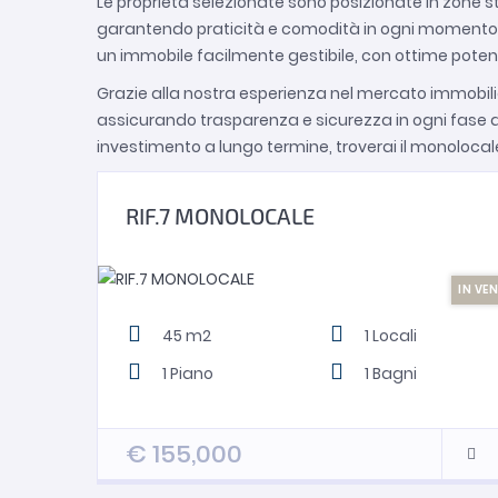
Le proprietà selezionate sono posizionate in zone str
garantendo praticità e comodità in ogni momento.
un immobile facilmente gestibile, con ottime potenzia
Grazie alla nostra esperienza nel mercato immobili
assicurando trasparenza e sicurezza in ogni fase de
investimento a lungo termine, troverai il monolocale
RIF.7 MONOLOCALE
IN VE
45 m2
1
Locali
1
Piano
1
Bagni
€
155,000