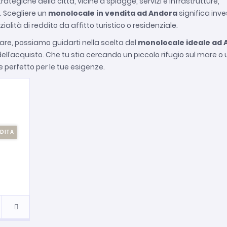
ategiche della città, vicine a spiagge, servizi e infrastrutture,
 Scegliere un
monolocale in vendita ad Andora
significa inves
lità di reddito da affitto turistico o residenziale.
are, possiamo guidarti nella scelta del
monolocale ideale ad 
ll’acquisto. Che tu stia cercando un piccolo rifugio sul mare o 
 perfetto per le tue esigenze.
NDITA