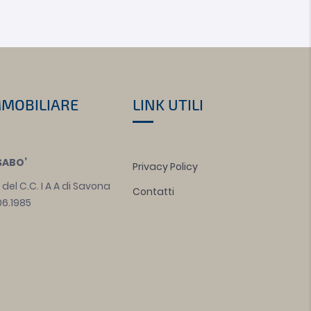
MMOBILIARE
LINK UTILI
SABO’
Privacy Policy
i del C.C. I A A di Savona
Contatti
.06.1985