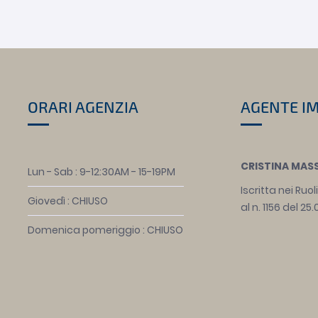
ORARI AGENZIA
AGENTE I
CRISTINA MAS
Lun - Sab : 9-12:30AM - 15-19PM
Iscritta nei Ruol
Giovedì : CHIUSO
al n. 1156 del 25
Domenica pomeriggio : CHIUSO