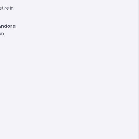
tire in
Andora
,
un