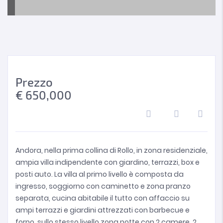
Prezzo
€
650,000
Andora, nella prima collina di Rollo, in zona residenziale,
ampia villa indipendente con giardino, terrazzi, box e
posti auto. La villa al primo livello è composta da
ingresso, soggiorno con caminetto e zona pranzo
separata, cucina abitabile il tutto con affaccio su
ampi terrazzi e giardini attrezzati con barbecue e
forno, sullo stesso livello zona notte con 2 camere, 2