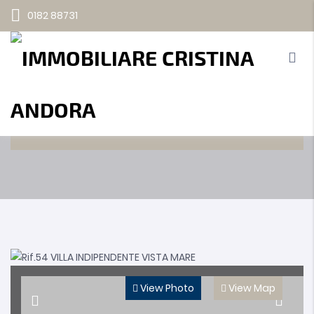
0182 88731
PROPRIETÀ
Immobiliare Cristina
Properties
Villa
Rif.54 VILLA INDIPENDENTE VISTA MARE
Home
Chi Siamo
Proposte
Valutazioni immobiliari
Notizie
View Photo
View Map